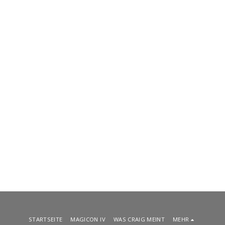
STARTSEITE
MAGICON IV
WAS CRAIG MEINT
MEHR